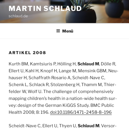
Zum
MARTIN SCHLAUD
Inhalt
schlaud.de
springen
Menü
ARTI­KEL 2008
Kurth BM, Kamt­si­uris P, Höl­ling H,
Schlaud M
, Döl­le R,
Ellert U, Kahl H, Knopf H, Lan­ge M, Men­sink GBM, Neu­
hau­ser H, Schaf­frath Rosa­rio A, Scheidt-Nave C,
Schenk L, Schlack R, Stol­zen­berg H, Thamm M, Thier­
fel­der W, Wolf U. The chall­enge of com­pre­hen­si­ve­ly
map­ping children’s health in a nati­on-wide health sur­
vey: design of the Ger­man KiGGS Stu­dy. BMC Public
Health 2008; 8: 196.
doi:10.1186/1471–2458‑8–196
Scheidt-Nave C, Ellert U, Thy­en U,
Schlaud M
. Ver­sor­