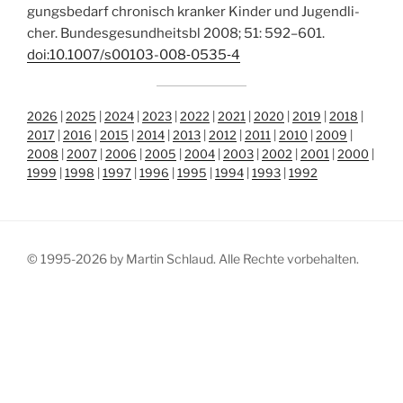
gungs­be­darf chro­nisch kran­ker Kin­der und Jugend­li­
cher. Bun­des­ge­sund­heits­bl 2008; 51: 592–601.
doi:10.1007/s00103-008‑0535‑4
2026
|
2025
|
2024
|
2023
|
2022
|
2021
|
2020
|
2019
|
2018
|
2017
|
2016
|
2015
|
2014
|
2013
|
2012
|
2011
|
2010
|
2009
|
2008
|
2007
|
2006
|
2005
|
2004
|
2003
|
2002
|
2001
|
2000
|
1999
|
1998
|
1997
|
1996
|
1995
|
1994
|
1993
|
1992
© 1995-2026 by Martin Schlaud. Alle Rechte vorbehalten.