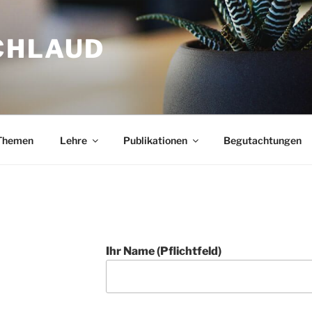
CHLAUD
The­men
Leh­re
Publi­ka­tio­nen
Begut­ach­tun­gen
Ihr Name (Pflicht­feld)