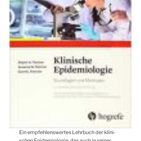
Ein emp­feh­lens­wer­tes Lehr­buch der kli­ni­
schen Epi­de­mio­lo­gie, das auch in sei­ner