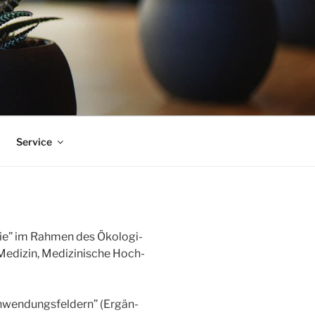
Ser­vice
ie” im Rah­men des Öko­lo­gi­
Medi­zin, Medi­zi­ni­sche Hoch­
Anwen­dungs­fel­dern” (Ergän­