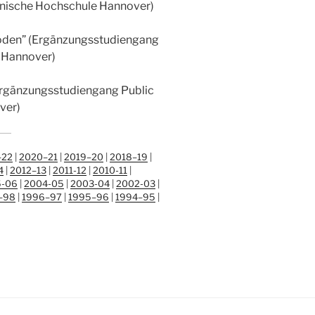
i­ni­sche Hoch­schu­le Hannover)
ho­den” (Ergän­zungs­stu­di­en­gang
le Hannover)
Ergän­zungs­stu­di­en­gang Public
over)
–22
|
2020–21
|
2019–20
|
2018–19
|
4
|
2012–13
|
2011-12
|
2010-11
|
-06
|
2004-05
|
2003-04
|
2002-03
|
–98
|
1996–97
|
1995–96
|
1994–95
|