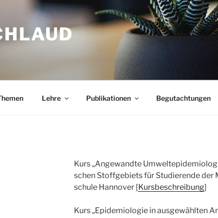
CHLAUD
The­men
Leh­re
Publi­ka­tio­nen
Begut­ach­tun­gen
Kurs „Ange­wand­te Umwelt­epi­de­mio­lo­g
schen Stoff­ge­biets für Stu­die­ren­de der 
schu­le Han­no­ver [
Kurs­be­schrei­bung
]
Kurs „Epi­de­mio­lo­gie in aus­ge­wähl­ten 