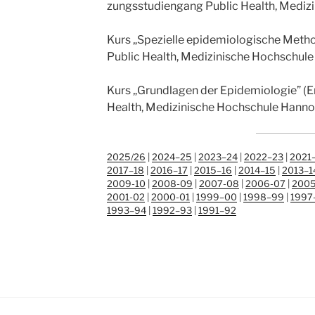
zungs­stu­di­en­gang Public Health, Medi­z
Kurs „Spe­zi­el­le epi­de­mio­lo­gi­sche Met
Public Health, Medi­zi­ni­sche Hoch­schu­
Kurs „Grund­la­gen der Epi­de­mio­lo­gie” (
Health, Medi­zi­ni­sche Hoch­schu­le Hann
2025/​26
|
2024–25
|
2023–24
|
2022–23
|
2021
2017–18
|
2016–17
|
2015–16
|
2014–15
|
2013–1
2009-10
|
2008-09
|
2007-08
|
2006-07
|
2005
2001-02
|
2000-01
|
1999–00
|
1998–99
|
1997
1993–94
|
1992–93
|
1991–92